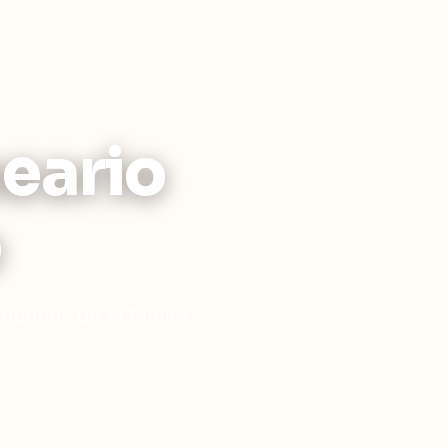
neario
o
ueños de la familia.