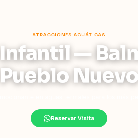
ATRACCIONES ACUÁTICAS
Infantil — Bal
Pueblo Nuev
emocionante en aguas termales para los más peq
Reservar Visita