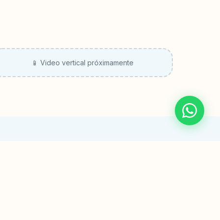
📱 Video vertical próximamente
rea Infantil